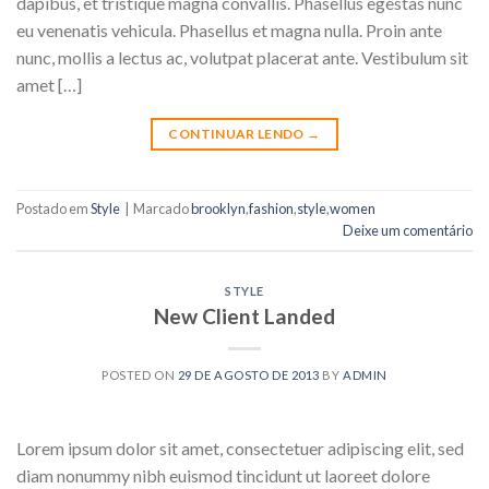
dapibus, et tristique magna convallis. Phasellus egestas nunc
eu venenatis vehicula. Phasellus et magna nulla. Proin ante
nunc, mollis a lectus ac, volutpat placerat ante. Vestibulum sit
amet […]
CONTINUAR LENDO
→
Postado em
Style
|
Marcado
brooklyn
,
fashion
,
style
,
women
Deixe um comentário
STYLE
New Client Landed
POSTED ON
29 DE AGOSTO DE 2013
BY
ADMIN
Lorem ipsum dolor sit amet, consectetuer adipiscing elit, sed
diam nonummy nibh euismod tincidunt ut laoreet dolore