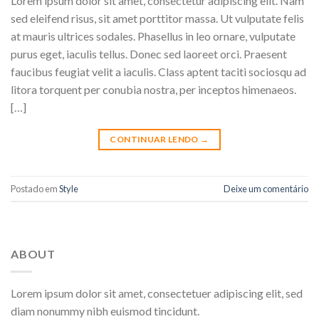
Lorem ipsum dolor sit amet, consectetur adipiscing elit. Nam
sed eleifend risus, sit amet porttitor massa. Ut vulputate felis
at mauris ultrices sodales. Phasellus in leo ornare, vulputate
purus eget, iaculis tellus. Donec sed laoreet orci. Praesent
faucibus feugiat velit a iaculis. Class aptent taciti sociosqu ad
litora torquent per conubia nostra, per inceptos himenaeos.
[…]
CONTINUAR LENDO
→
Postado em
Style
Deixe um comentário
ABOUT
Lorem ipsum dolor sit amet, consectetuer adipiscing elit, sed
diam nonummy nibh euismod tincidunt.