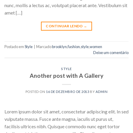
nunc, mollis a lectus ac, volutpat placerat ante. Vestibulum sit
amet […]
CONTINUAR LENDO
→
Postado em
Style
|
Marcado
brooklyn
,
fashion
,
style
,
women
Deixe um comentário
STYLE
Another post with A Gallery
POSTED ON
16 DE DEZEMBRO DE 2013
BY
ADMIN
Lorem ipsum dolor sit amet, consectetur adipiscing elit. In sed
vulputate massa. Fusce ante magna, iaculis ut purus ut,
facilisis ultrices nibh. Quisque commodo nunc eget tortor