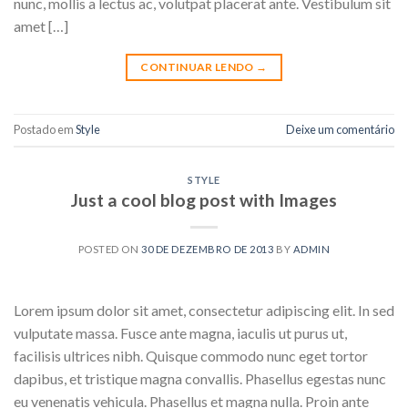
nunc, mollis a lectus ac, volutpat placerat ante. Vestibulum sit
amet […]
CONTINUAR LENDO
→
Postado em
Style
Deixe um comentário
STYLE
Just a cool blog post with Images
POSTED ON
30 DE DEZEMBRO DE 2013
BY
ADMIN
Lorem ipsum dolor sit amet, consectetur adipiscing elit. In sed
vulputate massa. Fusce ante magna, iaculis ut purus ut,
facilisis ultrices nibh. Quisque commodo nunc eget tortor
dapibus, et tristique magna convallis. Phasellus egestas nunc
eu venenatis vehicula. Phasellus et magna nulla. Proin ante