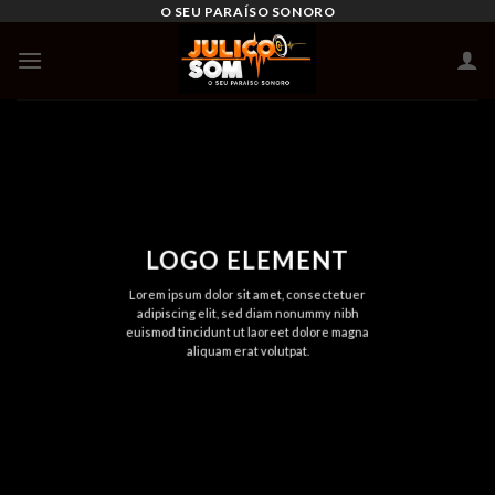
Skip
O SEU PARAÍSO SONORO
to
content
LOGO ELEMENT
Lorem ipsum dolor sit amet, consectetuer
adipiscing elit, sed diam nonummy nibh
euismod tincidunt ut laoreet dolore magna
aliquam erat volutpat.