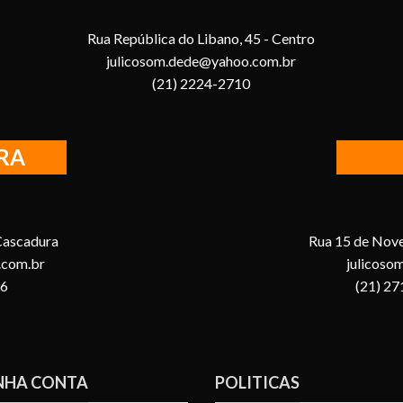
Rua República do Libano, 45 - Centro
julicosom.dede@yahoo.com.br
(21) 2224-2710
RA
 Cascadura
Rua 15 de Nove
.com.br
julicoso
96
(21) 2
NHA CONTA
POLITICAS