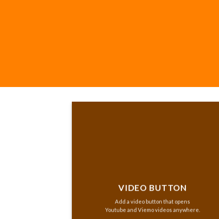
VIDEO BUTTON
Add a video button that opens
Youtube and Viemo videos anywhere.