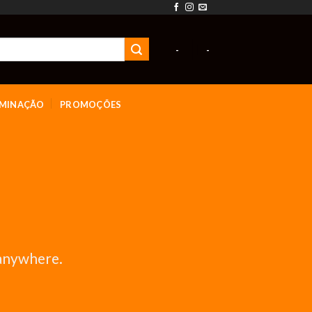
-
-
UMINAÇÃO
PROMOÇÕES
 anywhere.