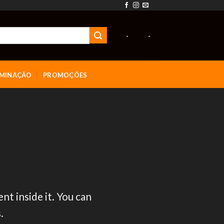
-
-
UMINAÇÃO
PROMOÇÕES
nt inside it. You can
.