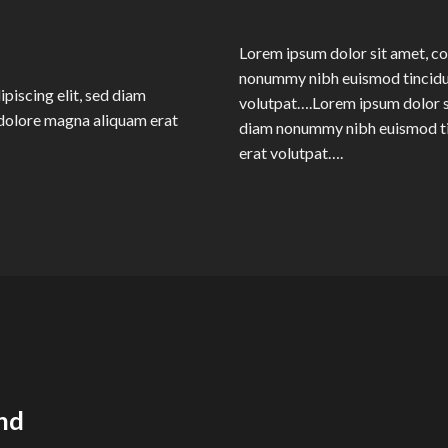
Lorem ipsum dolor sit amet, co
nonummy nibh euismod tincidun
piscing elit, sed diam
volutpat….Lorem ipsum dolor si
dolore magna aliquam erat
diam nonummy nibh euismod ti
erat volutpat….
nd