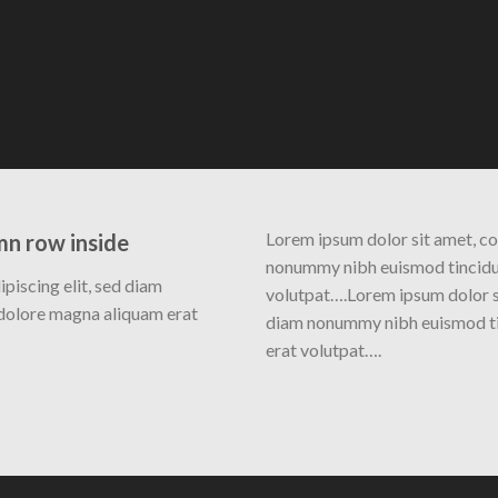
Lorem ipsum dolor sit amet, co
mn row inside
nonummy nibh euismod tincidun
piscing elit, sed diam
volutpat….Lorem ipsum dolor si
dolore magna aliquam erat
diam nonummy nibh euismod ti
erat volutpat….