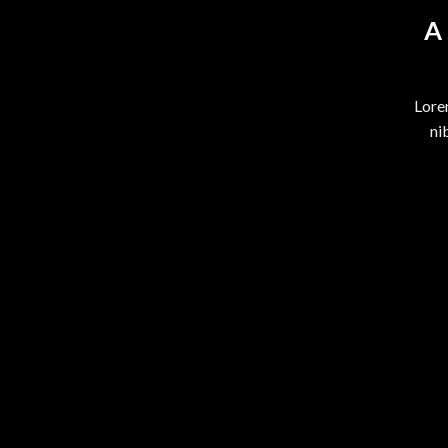
A 
Lore
ni