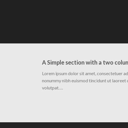
A Simple section with a two colu
Lorem ipsum dolor sit amet, consectetuer adi
nonummy nibh euismod tincidunt ut laoreet 
volutpat….