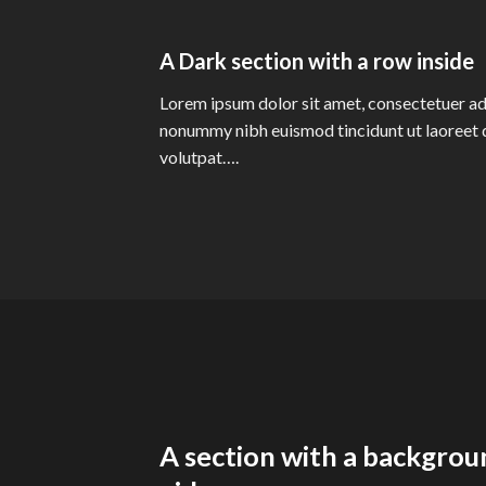
A Dark section with a row inside
Lorem ipsum dolor sit amet, consectetuer adi
nonummy nibh euismod tincidunt ut laoreet 
volutpat….
A section with a backgrou