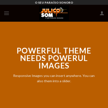
Skip
O SEU PARAÍSO SONORO
to
content
POWERFUL THEME
NEEDS POWERUL
IMAGES
Responsive Images you can insert anywhere. You can
also them into a slider.