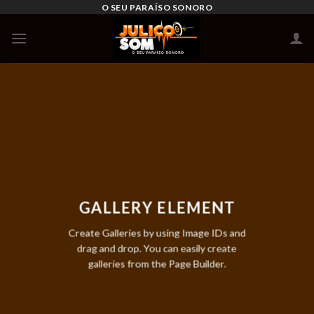
Skip
O SEU PARAÍSO SONORO
to
content
GALLERY ELEMENT
Create Galleries by using Image IDs and
drag and drop. You can easily create
galleries from the Page Builder.