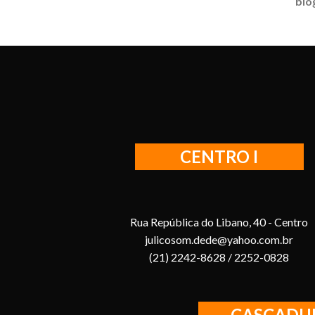
‘
blo
CENTRO I
Rua República do Libano, 40 - Centro
julicosom.dede@yahoo.com.br
(21) 2242-8628 / 2252-0828
CASCADU