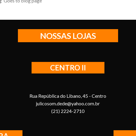
g’
Goes to blog page
NOSSAS LOJAS
CENTRO II
Rua República do Libano, 45 - Centro
julicosom.dede@yahoo.com.br
(21) 2224-2710
RA