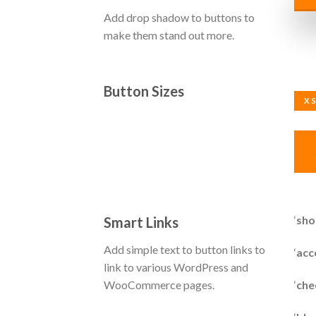
Add drop shadow to buttons to
make them stand out more.
Button Sizes
X 
‘
sho
Smart Links
Add simple text to button links to
‘
acc
link to various WordPress and
‘
che
WooCommerce pages.