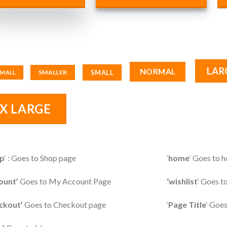
LAR
NORMAL
SMALL
SMALLER
SMALL
X LARGE
p
‘ : Goes to Shop page
‘
home
‘ Goes to
ount’
Goes to My Account Page
‘wishlist
‘ Goes t
ckout’
Goes to Checkout page
‘
Page Title
‘ Goes