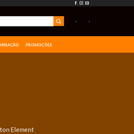
-
-
UMINAÇÃO
PROMOÇÕES
tton Element