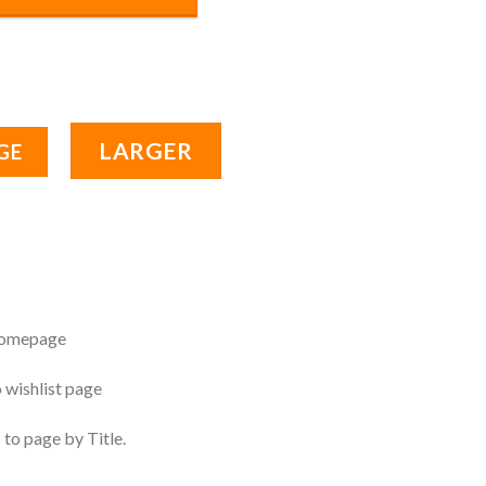
LARGER
GE
 homepage
o wishlist page
 to page by Title.