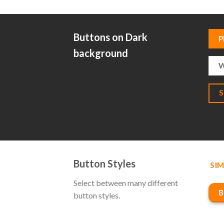
Buttons on Dark
P
background
W
Button Styles
SIM
Select between many different
B
button styles.