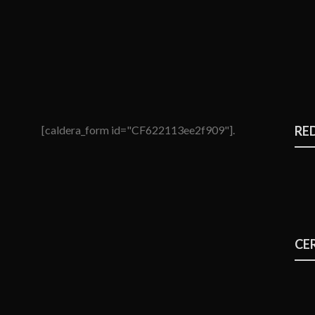
[caldera_form id="CF622113ee2f909"].
RE
CE