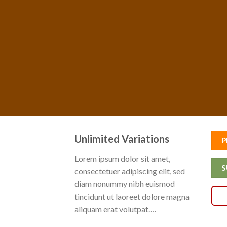
Unlimited Variations
P
Lorem ipsum dolor sit amet,
S
consectetuer adipiscing elit, sed
diam nonummy nibh euismod
tincidunt ut laoreet dolore magna
aliquam erat volutpat….