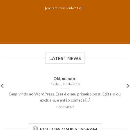
[contact-form-7 id=”119″]
LATEST NEWS
Olá, mundo!
19 de julho de 2018
Bem-vindo ao WordPress. Esse é o seu primeiro post. Edite-o ou
exclua-o, e então comece [...]
1 COMMENT
FOLLOW ON INSTAGRAM