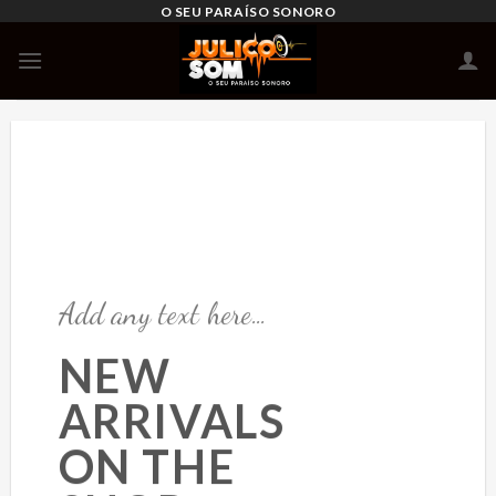
Skip
O SEU PARAÍSO SONORO
to
content
Add any text here…
NEW
ARRIVALS
ON THE