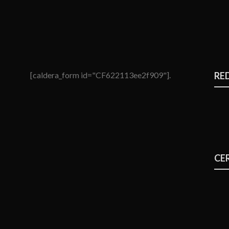
[caldera_form id="CF622113ee2f909"].
RE
CE