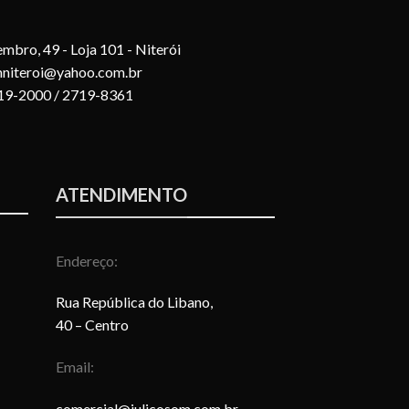
mbro, 49 - Loja 101 - Niterói
mniteroi@yahoo.com.br
719-2000 / 2719-8361
ATENDIMENTO
Endereço:
Rua República do Libano,
40 – Centro
Email:
comercial@julicosom.com.br