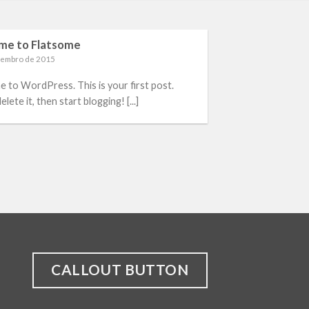
me to Flatsome
vembro de 2015
 to WordPress. This is your first post.
elete it, then start blogging! [...]
CALLOUT BUTTON