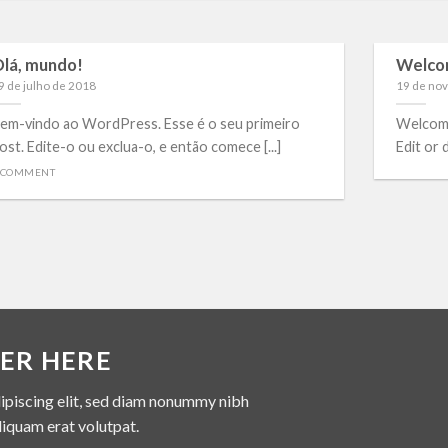
lá, mundo!
Welco
9 de julho de 2018
19 de no
em-vindo ao WordPress. Esse é o seu primeiro
Welcome
ost. Edite-o ou exclua-o, e então comece [...]
Edit or d
 COMMENT
ER HERE
ipiscing elit, sed diam nonummy nibh
liquam erat volutpat.