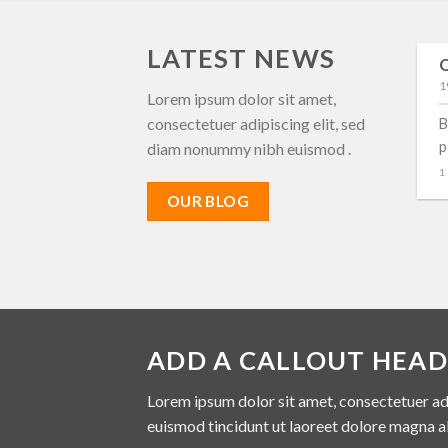
LATEST NEWS
New Client Landed
O
29 de agosto de 2013
1
Lorem ipsum dolor sit amet,
consectetuer adipiscing elit, sed
Lorem ipsum dolor sit amet, consectetuer
B
adipiscing elit, sed diam nonummy nibh euismod
p
diam nonummy nibh euismod .
tincidunt ut [...]
1
OUR BLOG
ADD A CALLOUT HEAD
Lorem ipsum dolor sit amet, consectetuer ad
euismod tincidunt ut laoreet dolore magna a