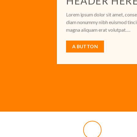
HEADER HER
Lorem ipsum dolor sit amet, consec
diam nonummy nibh euismod tincid
magna aliquam erat volutpat….
A BUTTON